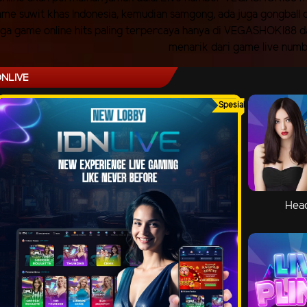
me suwit khas Indonesia, kemudian samgong, ada juga gongball 
uga game online hits paling terpercaya hanya di VEGASHOKI88 
menarik dari game live numb
DNLIVE
Spesial
Head