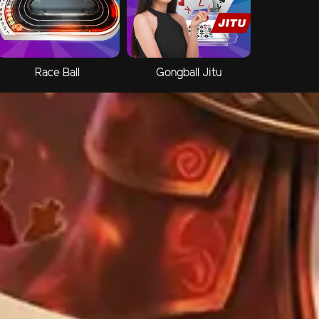
Race Ball
Gongball Jitu