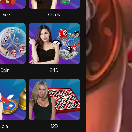
 Dice
Oglok
 Spin
24D
 dia
12D