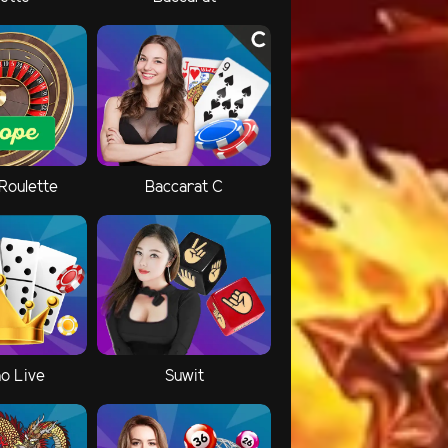
Roulette
Baccarat C
o Live
Suwit