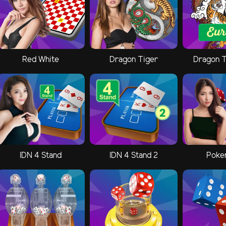
Red White
Dragon Tiger
Dragon T
IDN 4 Stand
IDN 4 Stand 2
Poke